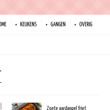
OME
KEUKENS
GANGEN
OVERIG
r
Zoete aardappel friet