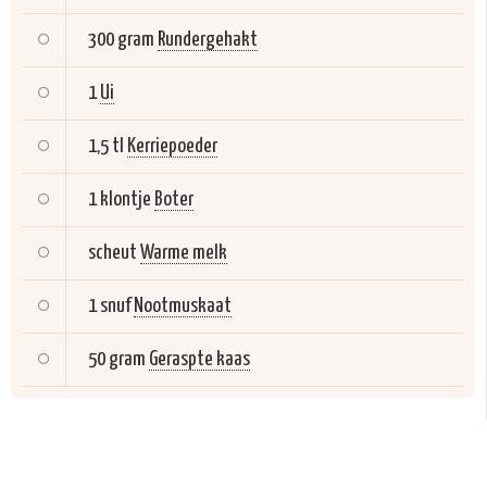
300 gram
Rundergehakt
1
Ui
1,5 tl
Kerriepoeder
1 klontje
Boter
scheut
Warme melk
1 snuf
Nootmuskaat
50 gram
Geraspte kaas