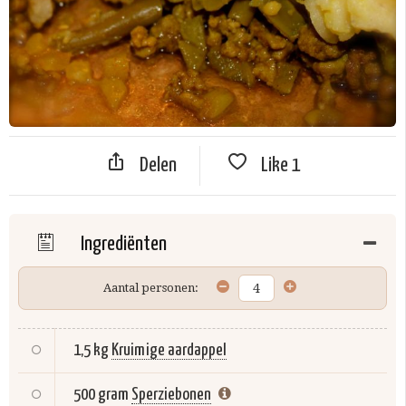
Delen
Like
1
Ingrediënten
Aantal personen:
1,5 kg
Kruimige aardappel
500 gram
Sperziebonen