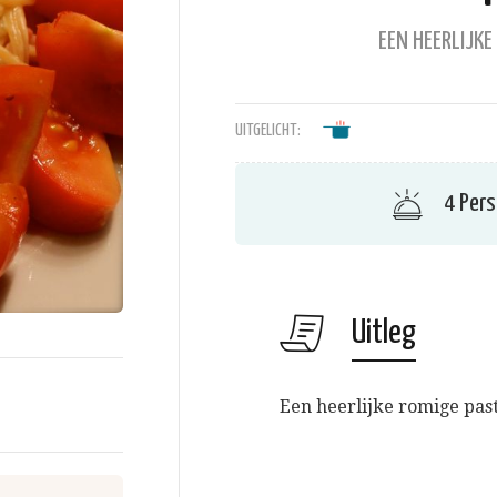
EEN HEERLIJK
UITGELICHT:
4 Per
Uitleg
Een heerlijke romige past