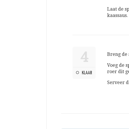
Laat de s
kaassaus.
4
Breng de 
Voeg de s
roer dit 
KLAAR
Serveer d