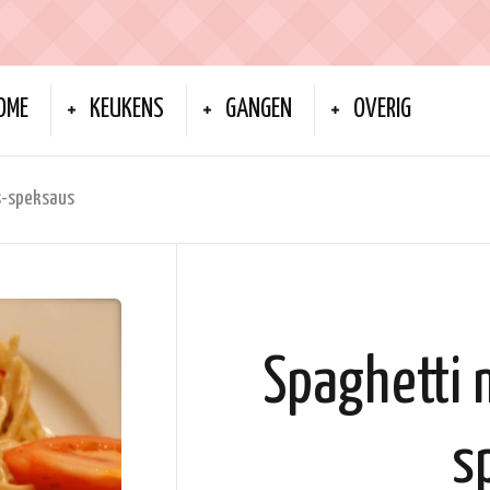
OME
KEUKENS
GANGEN
OVERIG
s-speksaus
Spaghetti 
s