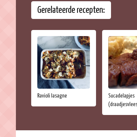
Gerelateerde recepten:
Ravioli lasagne
Sucadelapjes
(draadjesvlee