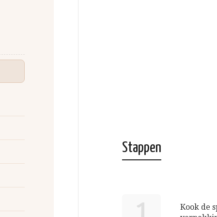
Stappen
1
Kook de s