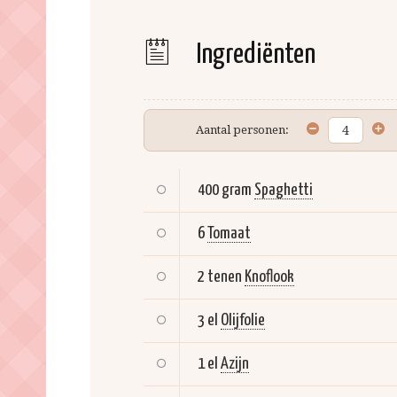
Ingrediënten
Aantal personen:
400 gram
Spaghetti
6
Tomaat
2 tenen
Knoflook
3 el
Olijfolie
1 el
Azijn