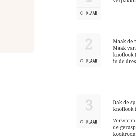
verpakki
KLAAR
2
Maak de t
Maak van d
knoflook 
KLAAR
in de dres
3
Bak de sp
knoflook 
Verwarm d
KLAAR
de geraspt
kookroom